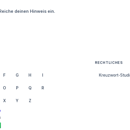
Reiche deinen Hinweis ein.
RECHTLICHES
F
G
H
I
Kreuzwort-Studi
O
P
Q
R
X
Y
Z
e
8