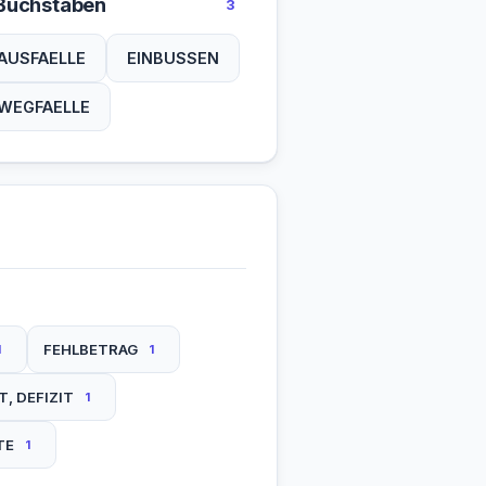
Buchstaben
3
AUSFAELLE
EINBUSSEN
WEGFAELLE
FEHLBETRAG
1
1
, DEFIZIT
1
TE
1