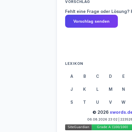
VORSCHLAG
Fehlt eine Frage oder Lösung? 
Vorschlag senden
LEXIKON
A
B
C
D
E
J
K
L
M
N
S
T
U
V
W
© 2026
xwords.d
06.08.2026 23:02 | 22352