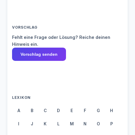
VORSCHLAG
Fehlt eine Frage oder Lösung? Reiche deinen
Hinweis ein.
Vorschlag senden
LEXIKON
A
B
C
D
E
F
G
H
I
J
K
L
M
N
O
P