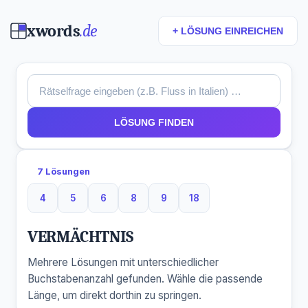
xwords
.de
+ LÖSUNG EINREICHEN
LÖSUNG FINDEN
7 Lösungen
4
5
6
8
9
18
4 Buchstaben
5 Buchstaben
6 Buchstaben
8 Buchstaben
9 Buchstaben
18 Buchstaben
VERMÄCHTNIS
Mehrere Lösungen mit unterschiedlicher
Buchstabenanzahl gefunden. Wähle die passende
Länge, um direkt dorthin zu springen.