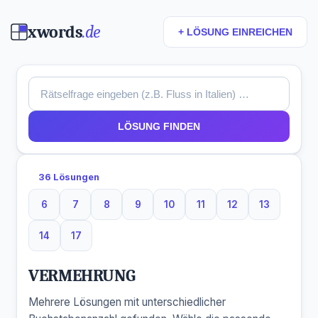
xwords
.de
+ LÖSUNG EINREICHEN
LÖSUNG FINDEN
36 Lösungen
6
7
8
9
10
11
12
13
6 Buchstaben
7 Buchstaben
8 Buchstaben
9 Buchstaben
10 Buchstaben
11 Buchstaben
12 Buchstaben
13 Buchst
14
17
14 Buchstaben
17 Buchstaben
VERMEHRUNG
Mehrere Lösungen mit unterschiedlicher