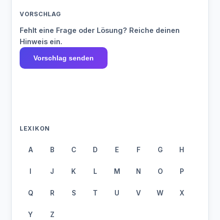
VORSCHLAG
Fehlt eine Frage oder Lösung? Reiche deinen
Hinweis ein.
Vorschlag senden
LEXIKON
A
B
C
D
E
F
G
H
I
J
K
L
M
N
O
P
Q
R
S
T
U
V
W
X
Y
Z