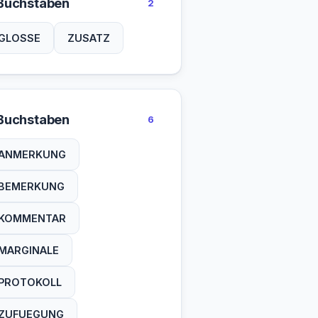
Buchstaben
2
GLOSSE
ZUSATZ
Buchstaben
6
ANMERKUNG
BEMERKUNG
KOMMENTAR
MARGINALE
PROTOKOLL
ZUFUEGUNG