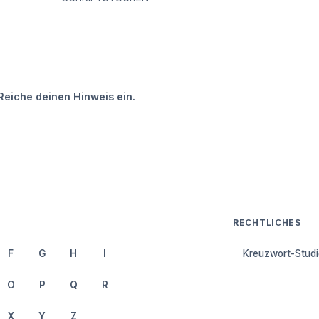
Reiche deinen Hinweis ein.
RECHTLICHES
F
G
H
I
Kreuzwort-Studi
O
P
Q
R
X
Y
Z