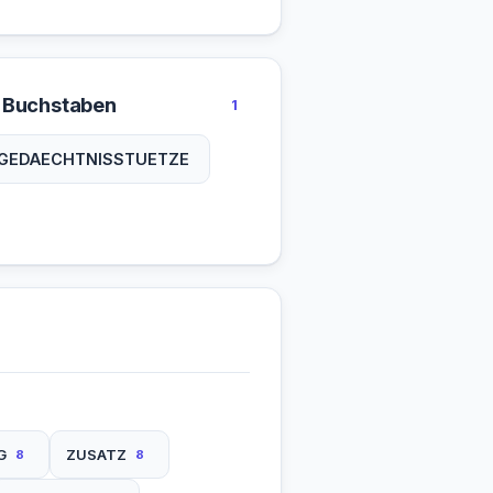
 Buchstaben
1
GEDAECHTNISSTUETZE
G
ZUSATZ
8
8