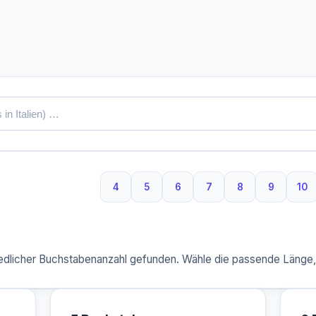
4
5
6
7
8
9
10
4 Buchstaben
5 Buchstaben
6 Buchstaben
7 Buchstaben
8 Buchstaben
9 Buchst
10
dlicher Buchstabenanzahl gefunden. Wähle die passende Länge, u