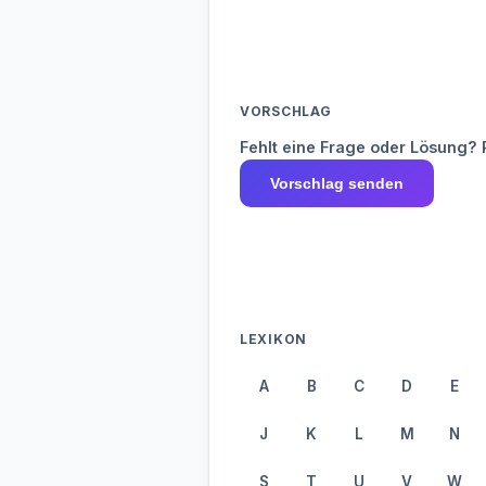
VORSCHLAG
Fehlt eine Frage oder Lösung? 
Vorschlag senden
LEXIKON
A
B
C
D
E
J
K
L
M
N
S
T
U
V
W