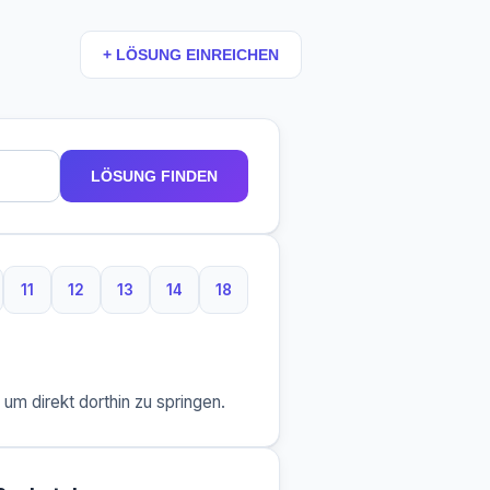
+ LÖSUNG EINREICHEN
LÖSUNG FINDEN
11
12
13
14
18
aben
 Buchstaben
11 Buchstaben
12 Buchstaben
13 Buchstaben
14 Buchstaben
18 Buchstaben
m direkt dorthin zu springen.