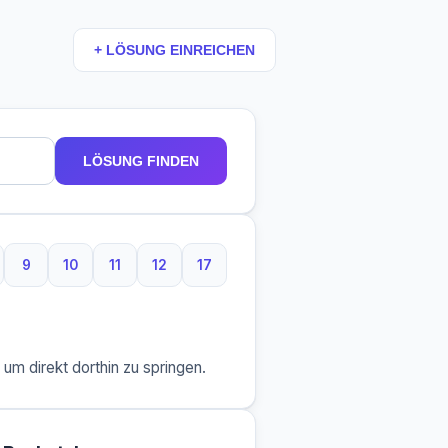
+ LÖSUNG EINREICHEN
LÖSUNG FINDEN
9
10
11
12
17
Buchstaben
9 Buchstaben
10 Buchstaben
11 Buchstaben
12 Buchstaben
17 Buchstaben
m direkt dorthin zu springen.