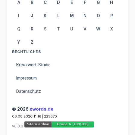
A
B
C
D
E
F
G
H
I
J
K
L
M
N
O
P
Q
R
S
T
U
V
W
X
Y
Z
RECHTLICHES
Kreuzwort-Studio
Impressum
Datenschutz
© 2026
xwords.de
06.08.2026 11:16 | 223670
v0.0.0