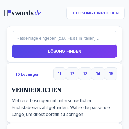
xwords
.de
+ LÖSUNG EINREICHEN
LÖSUNG FINDEN
11
12
13
14
15
10 Lösungen
11 Buchstaben
12 Buchstaben
13 Buchstaben
14 Buchstaben
15 Buchs
VERNIEDLICHEN
Mehrere Lösungen mit unterschiedlicher
Buchstabenanzahl gefunden. Wähle die passende
Länge, um direkt dorthin zu springen.