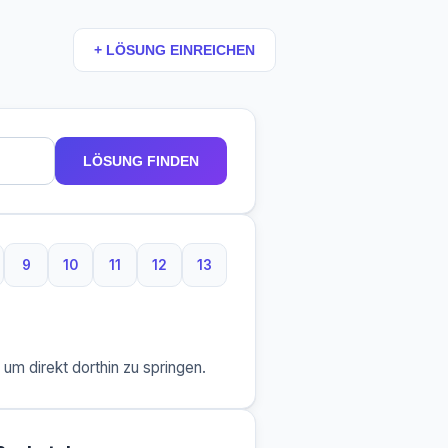
+ LÖSUNG EINREICHEN
LÖSUNG FINDEN
9
10
11
12
13
taben
Buchstaben
9 Buchstaben
10 Buchstaben
11 Buchstaben
12 Buchstaben
13 Buchstaben
m direkt dorthin zu springen.