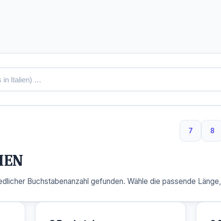
7
8
7 Buchs
8 
HEN
dlicher Buchstabenanzahl gefunden. Wähle die passende Länge, u