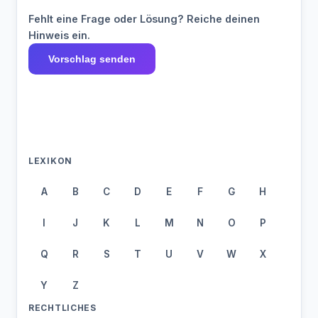
Fehlt eine Frage oder Lösung? Reiche deinen
Hinweis ein.
Vorschlag senden
LEXIKON
A
B
C
D
E
F
G
H
I
J
K
L
M
N
O
P
Q
R
S
T
U
V
W
X
Y
Z
RECHTLICHES