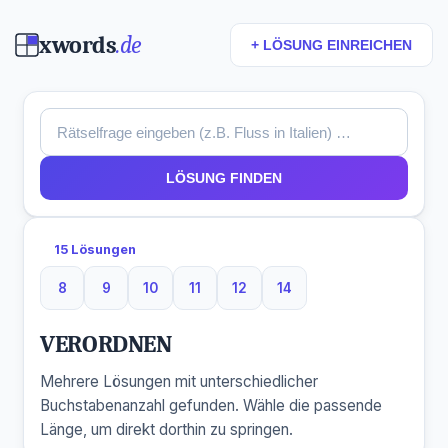
xwords
.de
+ LÖSUNG EINREICHEN
LÖSUNG FINDEN
15 Lösungen
8
9
10
11
12
14
8 Buchstaben
9 Buchstaben
10 Buchstaben
11 Buchstaben
12 Buchstaben
14 Buchstaben
VERORDNEN
Mehrere Lösungen mit unterschiedlicher
Buchstabenanzahl gefunden. Wähle die passende
Länge, um direkt dorthin zu springen.