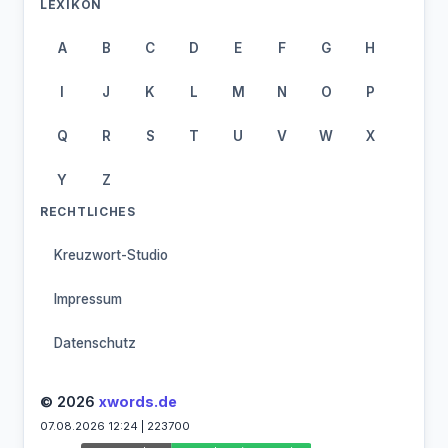
LEXIKON
A
B
C
D
E
F
G
H
I
J
K
L
M
N
O
P
Q
R
S
T
U
V
W
X
Y
Z
RECHTLICHES
Kreuzwort-Studio
Impressum
Datenschutz
© 2026
xwords.de
07.08.2026 12:24 | 223700