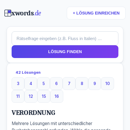
xwords
.de
+ LÖSUNG EINREICHEN
LÖSUNG FINDEN
42 Lösungen
3
4
5
6
7
8
9
10
3 Buchstaben
4 Buchstaben
5 Buchstaben
6 Buchstaben
7 Buchstaben
8 Buchstaben
9 Buchstaben
10 Buchsta
11
12
15
16
11 Buchstaben
12 Buchstaben
15 Buchstaben
16 Buchstaben
VERORDNUNG
Mehrere Lösungen mit unterschiedlicher