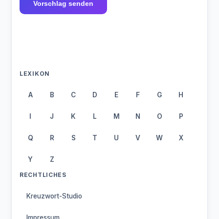
Vorschlag senden
LEXIKON
A
B
C
D
E
F
G
H
I
J
K
L
M
N
O
P
Q
R
S
T
U
V
W
X
Y
Z
RECHTLICHES
Kreuzwort-Studio
Impressum