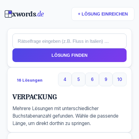
xwords
.de
+ LÖSUNG EINREICHEN
LÖSUNG FINDEN
4
5
6
9
10
16 Lösungen
4 Buchstaben
5 Buchstaben
6 Buchstaben
9 Buchstaben
10 Buchs
VERPACKUNG
Mehrere Lösungen mit unterschiedlicher
Buchstabenanzahl gefunden. Wähle die passende
Länge, um direkt dorthin zu springen.