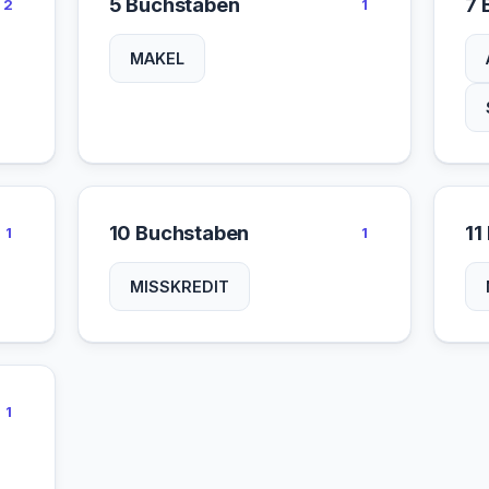
5 Buchstaben
7 
2
1
MAKEL
10 Buchstaben
11
1
1
MISSKREDIT
1