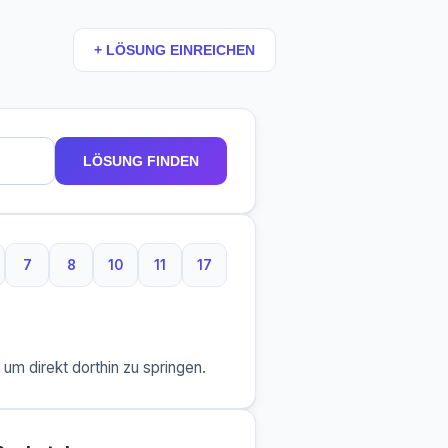
+ LÖSUNG EINREICHEN
LÖSUNG FINDEN
7
8
10
11
17
taben
Buchstaben
7 Buchstaben
8 Buchstaben
10 Buchstaben
11 Buchstaben
17 Buchstaben
m direkt dorthin zu springen.