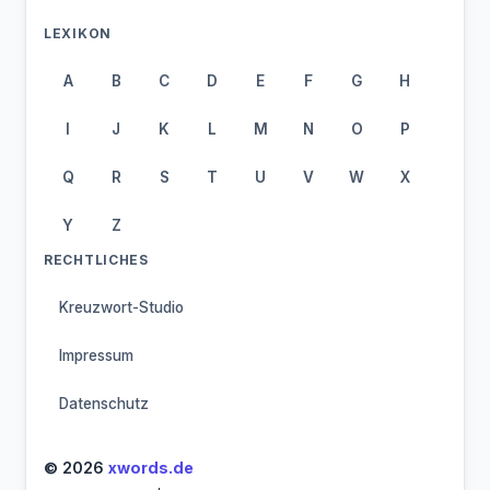
LEXIKON
A
B
C
D
E
F
G
H
I
J
K
L
M
N
O
P
Q
R
S
T
U
V
W
X
Y
Z
RECHTLICHES
Kreuzwort-Studio
Impressum
Datenschutz
© 2026
xwords.de