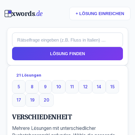
xwords
.de
+ LÖSUNG EINREICHEN
LÖSUNG FINDEN
21 Lösungen
5
8
9
10
11
12
14
15
5 Buchstaben
8 Buchstaben
9 Buchstaben
10 Buchstaben
11 Buchstaben
12 Buchstaben
14 Buchstaben
15 Buchst
17
19
20
17 Buchstaben
19 Buchstaben
20 Buchstaben
VERSCHIEDENHEIT
Mehrere Lösungen mit unterschiedlicher