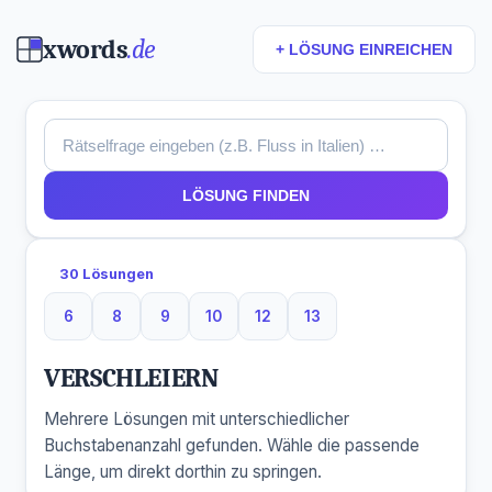
xwords
.de
+ LÖSUNG EINREICHEN
LÖSUNG FINDEN
30 Lösungen
6
8
9
10
12
13
6 Buchstaben
8 Buchstaben
9 Buchstaben
10 Buchstaben
12 Buchstaben
13 Buchstaben
VERSCHLEIERN
Mehrere Lösungen mit unterschiedlicher
Buchstabenanzahl gefunden. Wähle die passende
Länge, um direkt dorthin zu springen.