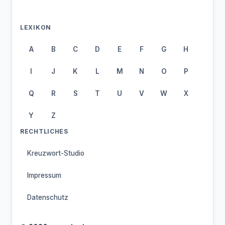
LEXIKON
A
B
C
D
E
F
G
H
I
J
K
L
M
N
O
P
Q
R
S
T
U
V
W
X
Y
Z
RECHTLICHES
Kreuzwort-Studio
Impressum
Datenschutz