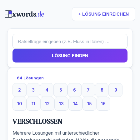
xwords
.de
+ LÖSUNG EINREICHEN
LÖSUNG FINDEN
64 Lösungen
2
3
4
5
6
7
8
9
2 Buchstaben
3 Buchstaben
4 Buchstaben
5 Buchstaben
6 Buchstaben
7 Buchstaben
8 Buchstaben
9 Buchsta
10
11
12
13
14
15
16
10 Buchstaben
11 Buchstaben
12 Buchstaben
13 Buchstaben
14 Buchstaben
15 Buchstaben
16 Buchstaben
VERSCHLOSSEN
Mehrere Lösungen mit unterschiedlicher