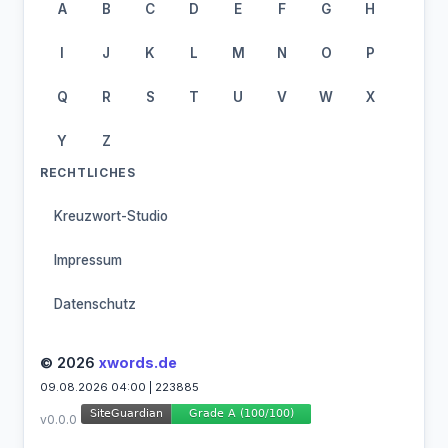
A
B
C
D
E
F
G
H
I
J
K
L
M
N
O
P
Q
R
S
T
U
V
W
X
Y
Z
RECHTLICHES
Kreuzwort-Studio
Impressum
Datenschutz
© 2026
xwords.de
09.08.2026 04:00 | 223885
v0.0.0