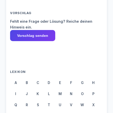
VORSCHLAG
Fehlt eine Frage oder Lösung? Reiche deinen
Hinweis ein.
Vorschlag senden
LEXIKON
A
B
C
D
E
F
G
H
I
J
K
L
M
N
O
P
Q
R
S
T
U
V
W
X