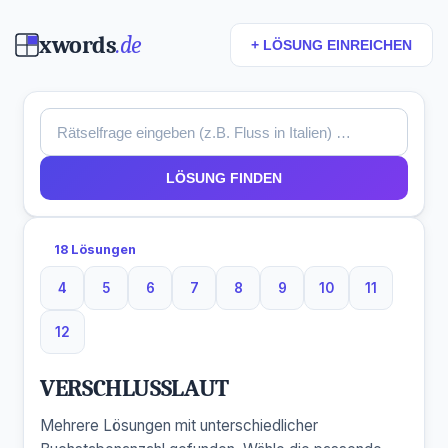
xwords
.de
+ LÖSUNG EINREICHEN
LÖSUNG FINDEN
18 Lösungen
4
5
6
7
8
9
10
11
4 Buchstaben
5 Buchstaben
6 Buchstaben
7 Buchstaben
8 Buchstaben
9 Buchstaben
10 Buchstaben
11 Buchsta
12
12 Buchstaben
VERSCHLUSSLAUT
Mehrere Lösungen mit unterschiedlicher