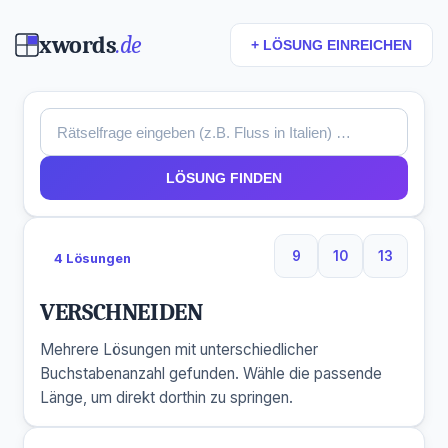
xwords
.de
+ LÖSUNG EINREICHEN
LÖSUNG FINDEN
9
10
13
4 Lösungen
9 Buchstaben
10 Buchstaben
13 Buchs
VERSCHNEIDEN
Mehrere Lösungen mit unterschiedlicher
Buchstabenanzahl gefunden. Wähle die passende
Länge, um direkt dorthin zu springen.