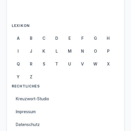
LEXIKON
A
B
C
D
E
F
G
H
I
J
K
L
M
N
O
P
Q
R
S
T
U
V
W
X
Y
Z
RECHTLICHES
Kreuzwort-Studio
Impressum
Datenschutz