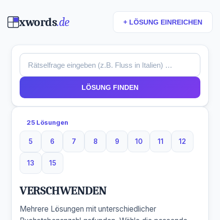
xwords
.de
+ LÖSUNG EINREICHEN
LÖSUNG FINDEN
25 Lösungen
5
6
7
8
9
10
11
12
5 Buchstaben
6 Buchstaben
7 Buchstaben
8 Buchstaben
9 Buchstaben
10 Buchstaben
11 Buchstaben
12 Buchst
13
15
13 Buchstaben
15 Buchstaben
VERSCHWENDEN
Mehrere Lösungen mit unterschiedlicher