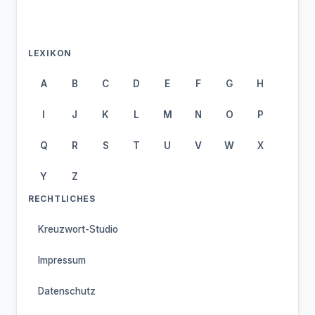
LEXIKON
A
B
C
D
E
F
G
H
I
J
K
L
M
N
O
P
Q
R
S
T
U
V
W
X
Y
Z
RECHTLICHES
Kreuzwort-Studio
Impressum
Datenschutz