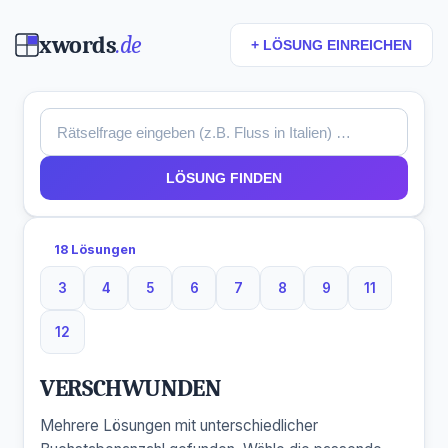
xwords
.de
+ LÖSUNG EINREICHEN
LÖSUNG FINDEN
18 Lösungen
3
4
5
6
7
8
9
11
3 Buchstaben
4 Buchstaben
5 Buchstaben
6 Buchstaben
7 Buchstaben
8 Buchstaben
9 Buchstaben
11 Buchsta
12
12 Buchstaben
VERSCHWUNDEN
Mehrere Lösungen mit unterschiedlicher