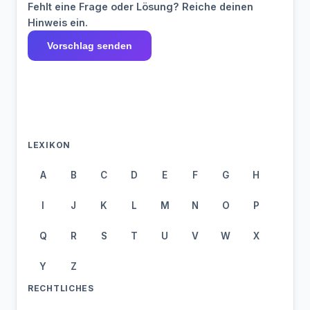
Fehlt eine Frage oder Lösung? Reiche deinen
Hinweis ein.
Vorschlag senden
LEXIKON
A
B
C
D
E
F
G
H
I
J
K
L
M
N
O
P
Q
R
S
T
U
V
W
X
Y
Z
RECHTLICHES