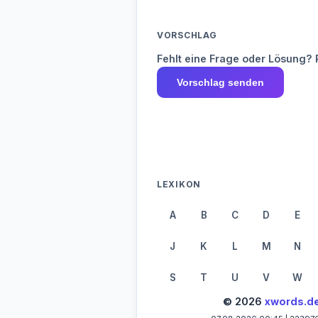
VORSCHLAG
Fehlt eine Frage oder Lösung? 
Vorschlag senden
LEXIKON
A
B
C
D
E
J
K
L
M
N
S
T
U
V
W
© 2026
xwords.d