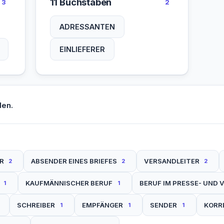
11 Buchstaben
3
2
ADRESSANTEN
EINLIEFERER
den.
R
ABSENDER EINES BRIEFES
VERSANDLEITER
2
2
2
KAUFMÄNNISCHER BERUF
BERUF IM PRESSE- UND
1
1
SCHREIBER
EMPFÄNGER
SENDER
KORR
1
1
1