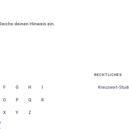
Reiche deinen Hinweis ein.
RECHTLICHES
F
G
H
I
Kreuzwort-Studi
O
P
Q
R
X
Y
Z
e