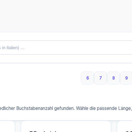
6
7
8
9
6 Buchstaben
7 Buchstaben
8 Buchst
9 
dlicher Buchstabenanzahl gefunden. Wähle die passende Länge, u