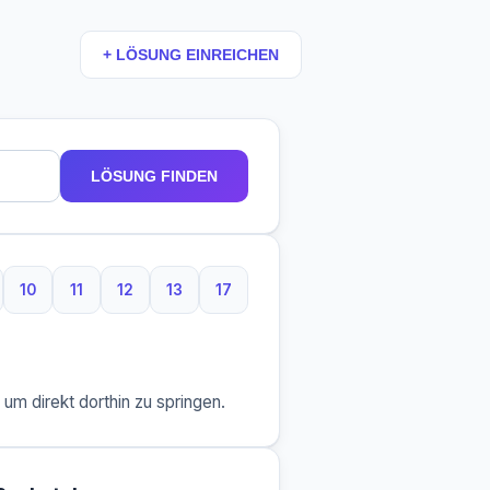
+ LÖSUNG EINREICHEN
LÖSUNG FINDEN
10
11
12
13
17
aben
Buchstaben
10 Buchstaben
11 Buchstaben
12 Buchstaben
13 Buchstaben
17 Buchstaben
m direkt dorthin zu springen.