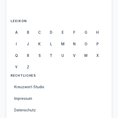
LEXIKON
A
B
C
D
E
F
G
H
I
J
K
L
M
N
O
P
Q
R
S
T
U
V
W
X
Y
Z
RECHTLICHES
Kreuzwort-Studio
Impressum
Datenschutz