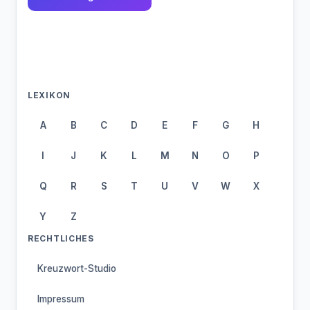
LEXIKON
A
B
C
D
E
F
G
H
I
J
K
L
M
N
O
P
Q
R
S
T
U
V
W
X
Y
Z
RECHTLICHES
Kreuzwort-Studio
Impressum