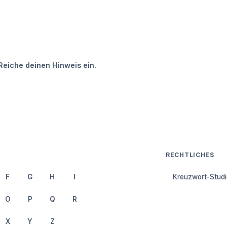
Reiche deinen Hinweis ein.
RECHTLICHES
F
G
H
I
Kreuzwort-Studi
O
P
Q
R
X
Y
Z