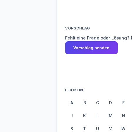
VORSCHLAG
Fehlt eine Frage oder Lösung? 
Vorschlag senden
LEXIKON
A
B
C
D
E
J
K
L
M
N
S
T
U
V
W