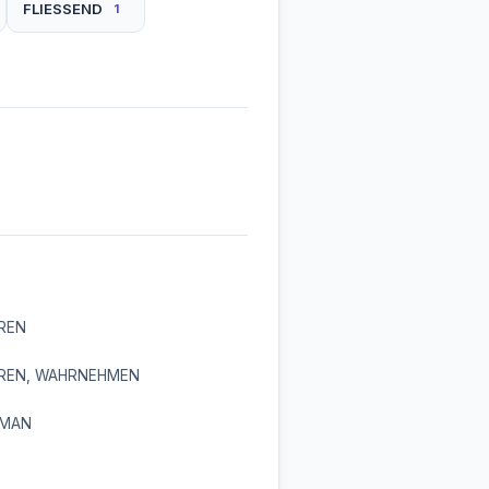
FLIESSEND
1
REN
REN, WAHRNEHMEN
OMAN