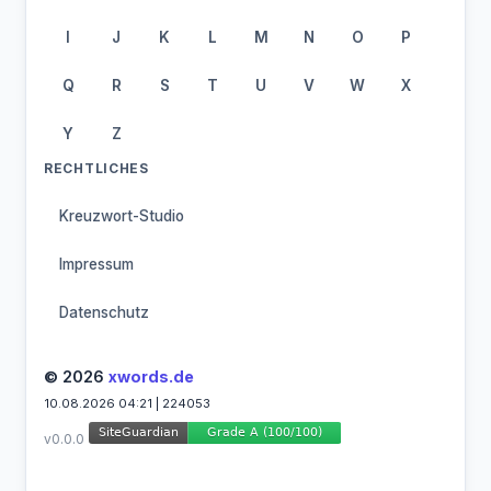
I
J
K
L
M
N
O
P
Q
R
S
T
U
V
W
X
Y
Z
RECHTLICHES
Kreuzwort-Studio
Impressum
Datenschutz
© 2026
xwords.de
10.08.2026 04:21 | 224053
v0.0.0