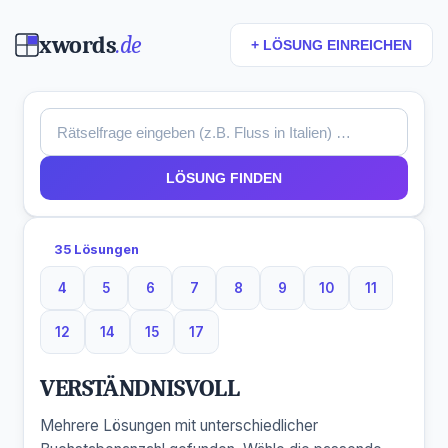
xwords
.de
+ LÖSUNG EINREICHEN
LÖSUNG FINDEN
35 Lösungen
4
5
6
7
8
9
10
11
4 Buchstaben
5 Buchstaben
6 Buchstaben
7 Buchstaben
8 Buchstaben
9 Buchstaben
10 Buchstaben
11 Buchsta
12
14
15
17
12 Buchstaben
14 Buchstaben
15 Buchstaben
17 Buchstaben
VERSTÄNDNISVOLL
Mehrere Lösungen mit unterschiedlicher