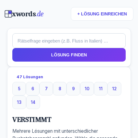
xwords
.de
+ LÖSUNG EINREICHEN
LÖSUNG FINDEN
47 Lösungen
5
6
7
8
9
10
11
12
5 Buchstaben
6 Buchstaben
7 Buchstaben
8 Buchstaben
9 Buchstaben
10 Buchstaben
11 Buchstaben
12 Buchst
13
14
13 Buchstaben
14 Buchstaben
VERSTIMMT
Mehrere Lösungen mit unterschiedlicher