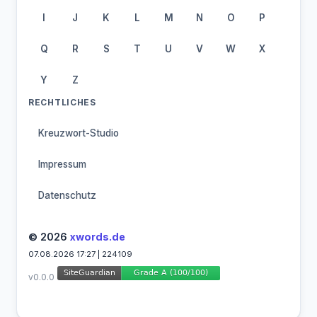
I
J
K
L
M
N
O
P
Q
R
S
T
U
V
W
X
Y
Z
RECHTLICHES
Kreuzwort-Studio
Impressum
Datenschutz
© 2026
xwords.de
07.08.2026 17:27 | 224109
v0.0.0