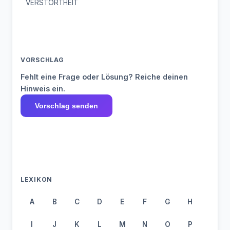
VERSTÖRTHEIT
VORSCHLAG
Fehlt eine Frage oder Lösung? Reiche deinen
Hinweis ein.
Vorschlag senden
LEXIKON
A
B
C
D
E
F
G
H
I
J
K
L
M
N
O
P