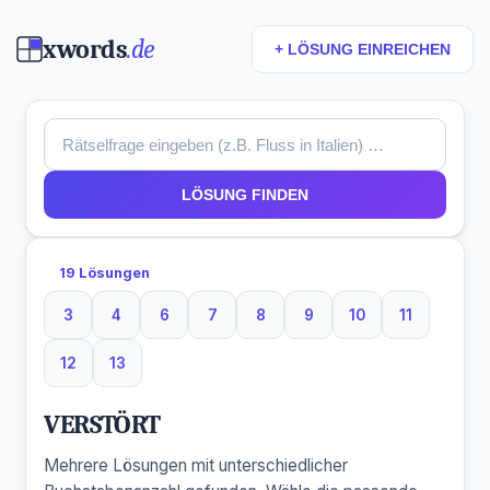
xwords
.de
+ LÖSUNG EINREICHEN
LÖSUNG FINDEN
19 Lösungen
3
4
6
7
8
9
10
11
3 Buchstaben
4 Buchstaben
6 Buchstaben
7 Buchstaben
8 Buchstaben
9 Buchstaben
10 Buchstaben
11 Buchsta
12
13
12 Buchstaben
13 Buchstaben
VERSTÖRT
Mehrere Lösungen mit unterschiedlicher