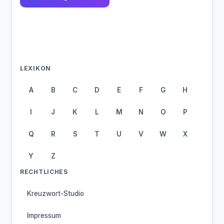
LEXIKON
A
B
C
D
E
F
G
H
I
J
K
L
M
N
O
P
Q
R
S
T
U
V
W
X
Y
Z
RECHTLICHES
Kreuzwort-Studio
Impressum