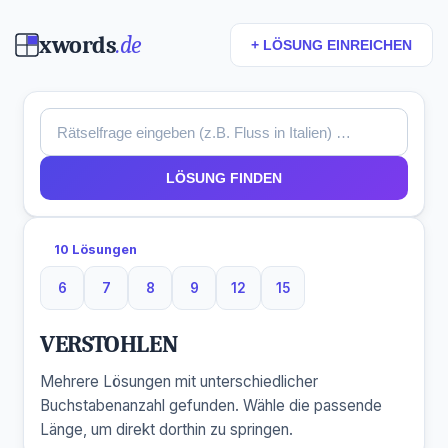
xwords
.de
+ LÖSUNG EINREICHEN
LÖSUNG FINDEN
10 Lösungen
6
7
8
9
12
15
6 Buchstaben
7 Buchstaben
8 Buchstaben
9 Buchstaben
12 Buchstaben
15 Buchstaben
VERSTOHLEN
Mehrere Lösungen mit unterschiedlicher
Buchstabenanzahl gefunden. Wähle die passende
Länge, um direkt dorthin zu springen.