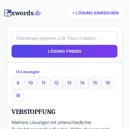
xwords
.de
+ LÖSUNG EINREICHEN
LÖSUNG FINDEN
13 Lösungen
9
10
11
12
13
14
15
16
9 Buchstaben
10 Buchstaben
11 Buchstaben
12 Buchstaben
13 Buchstaben
14 Buchstaben
15 Buchstaben
16 Buchst
18
18 Buchstaben
VERSTOPFUNG
Mehrere Lösungen mit unterschiedlicher