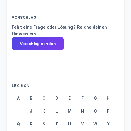
VORSCHLAG
Fehlt eine Frage oder Lösung? Reiche deinen
Hinweis ein.
Vorschlag senden
LEXIKON
A
B
C
D
E
F
G
H
I
J
K
L
M
N
O
P
Q
R
S
T
U
V
W
X