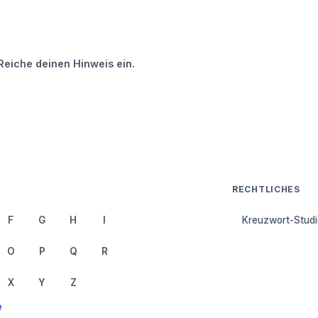
Reiche deinen Hinweis ein.
RECHTLICHES
F
G
H
I
Kreuzwort-Studi
O
P
Q
R
X
Y
Z
e