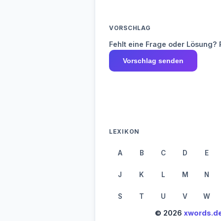
VORSCHLAG
Fehlt eine Frage oder Lösung? 
Vorschlag senden
LEXIKON
A
B
C
D
E
J
K
L
M
N
S
T
U
V
W
© 2026
xwords.d