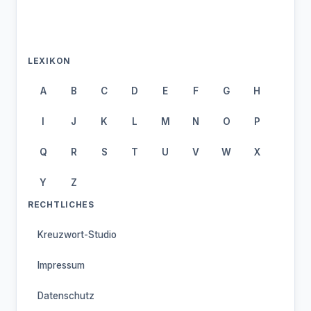
LEXIKON
A
B
C
D
E
F
G
H
I
J
K
L
M
N
O
P
Q
R
S
T
U
V
W
X
Y
Z
RECHTLICHES
Kreuzwort-Studio
Impressum
Datenschutz