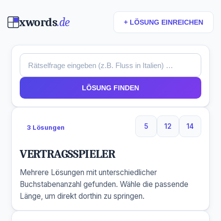
xwords
.de
+ LÖSUNG EINREICHEN
LÖSUNG FINDEN
5
12
14
3 Lösungen
5 Buchstaben
12 Buchstaben
14 Buchs
VERTRAGSSPIELER
Mehrere Lösungen mit unterschiedlicher
Buchstabenanzahl gefunden. Wähle die passende
Länge, um direkt dorthin zu springen.