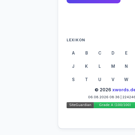
LEXIKON
A
B
C
D
E
J
K
L
M
N
S
T
U
V
W
© 2026
xwords.d
06.08.2026 08:36 | 22424