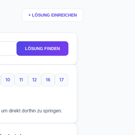
+ LÖSUNG EINREICHEN
LÖSUNG FINDEN
10
11
12
16
17
aben
Buchstaben
10 Buchstaben
11 Buchstaben
12 Buchstaben
16 Buchstaben
17 Buchstaben
m direkt dorthin zu springen.