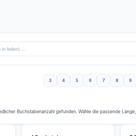
3
4
5
6
7
8
9
3 Buchstaben
4 Buchstaben
5 Buchstaben
6 Buchstaben
7 Buchstaben
8 Buchst
9 
dlicher Buchstabenanzahl gefunden. Wähle die passende Länge, u