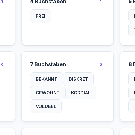
4 Buchstaben
5 
3
1
FREI
7 Buchstaben
8 
6
5
BEKANNT
DISKRET
GEWOHNT
KORDIAL
VOLUBEL