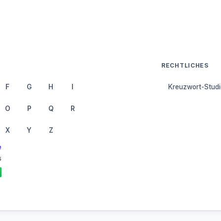
RECHTLICHES
F
G
H
I
Kreuzwort-Studi
O
P
Q
R
X
Y
Z
e
6