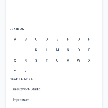
LEXIKON
A
B
C
D
E
F
G
H
I
J
K
L
M
N
O
P
Q
R
S
T
U
V
W
X
Y
Z
RECHTLICHES
Kreuzwort-Studio
Impressum