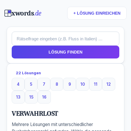
xwords
.de
+ LÖSUNG EINREICHEN
LÖSUNG FINDEN
22 Lösungen
4
5
7
8
9
10
11
12
4 Buchstaben
5 Buchstaben
7 Buchstaben
8 Buchstaben
9 Buchstaben
10 Buchstaben
11 Buchstaben
12 Buchst
13
15
16
13 Buchstaben
15 Buchstaben
16 Buchstaben
VERWAHRLOST
Mehrere Lösungen mit unterschiedlicher