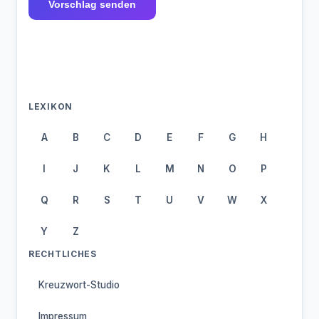
Vorschlag senden
LEXIKON
A
B
C
D
E
F
G
H
I
J
K
L
M
N
O
P
Q
R
S
T
U
V
W
X
Y
Z
RECHTLICHES
Kreuzwort-Studio
Impressum