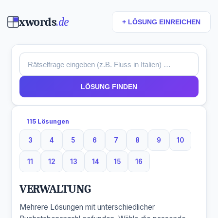
xwords
.de
+ LÖSUNG EINREICHEN
LÖSUNG FINDEN
115 Lösungen
3
4
5
6
7
8
9
10
3 Buchstaben
4 Buchstaben
5 Buchstaben
6 Buchstaben
7 Buchstaben
8 Buchstaben
9 Buchstaben
10 Buchsta
11
12
13
14
15
16
11 Buchstaben
12 Buchstaben
13 Buchstaben
14 Buchstaben
15 Buchstaben
16 Buchstaben
VERWALTUNG
Mehrere Lösungen mit unterschiedlicher