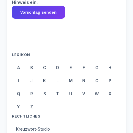
Hinweis ein.
Vorschlag senden
LEXIKON
A
B
C
D
E
F
G
H
I
J
K
L
M
N
O
P
Q
R
S
T
U
V
W
X
Y
Z
RECHTLICHES
Kreuzwort-Studio