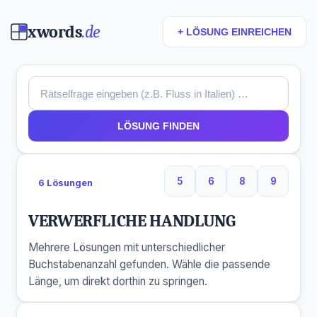
xwords
.de
+ LÖSUNG EINREICHEN
LÖSUNG FINDEN
5
6
8
9
6 Lösungen
5 Buchstaben
6 Buchstaben
8 Buchstaben
9 Buchs
VERWERFLICHE HANDLUNG
Mehrere Lösungen mit unterschiedlicher
Buchstabenanzahl gefunden. Wähle die passende
Länge, um direkt dorthin zu springen.