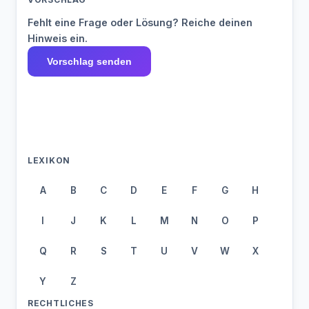
Fehlt eine Frage oder Lösung? Reiche deinen
Hinweis ein.
Vorschlag senden
LEXIKON
A
B
C
D
E
F
G
H
I
J
K
L
M
N
O
P
Q
R
S
T
U
V
W
X
Y
Z
RECHTLICHES