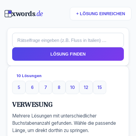
xwords
.de
+ LÖSUNG EINREICHEN
LÖSUNG FINDEN
10 Lösungen
5
6
7
8
10
12
15
5 Buchstaben
6 Buchstaben
7 Buchstaben
8 Buchstaben
10 Buchstaben
12 Buchstaben
15 Buchstaben
VERWESUNG
Mehrere Lösungen mit unterschiedlicher
Buchstabenanzahl gefunden. Wähle die passende
Länge, um direkt dorthin zu springen.