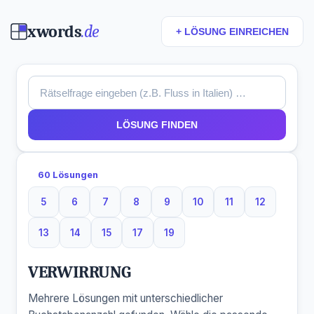
xwords
.de
+ LÖSUNG EINREICHEN
LÖSUNG FINDEN
60 Lösungen
5
6
7
8
9
10
11
12
5 Buchstaben
6 Buchstaben
7 Buchstaben
8 Buchstaben
9 Buchstaben
10 Buchstaben
11 Buchstaben
12 Buchst
13
14
15
17
19
13 Buchstaben
14 Buchstaben
15 Buchstaben
17 Buchstaben
19 Buchstaben
VERWIRRUNG
Mehrere Lösungen mit unterschiedlicher