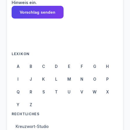
Hinweis ein.
Vorschlag senden
LEXIKON
A
B
C
D
E
F
G
H
I
J
K
L
M
N
O
P
Q
R
S
T
U
V
W
X
Y
Z
RECHTLICHES
Kreuzwort-Studio