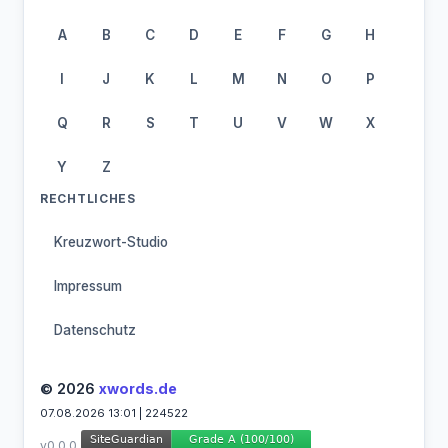
A
B
C
D
E
F
G
H
I
J
K
L
M
N
O
P
Q
R
S
T
U
V
W
X
Y
Z
RECHTLICHES
Kreuzwort-Studio
Impressum
Datenschutz
© 2026
xwords.de
07.08.2026 13:01 | 224522
v0.0.0