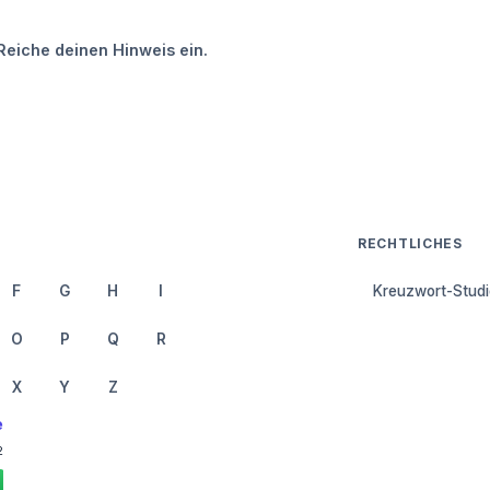
Reiche deinen Hinweis ein.
RECHTLICHES
F
G
H
I
Kreuzwort-Studi
O
P
Q
R
X
Y
Z
e
2