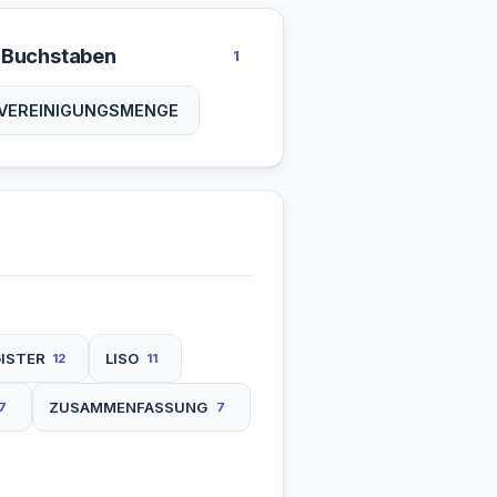
 Buchstaben
1
VEREINIGUNGSMENGE
ISTER
LISO
12
11
ZUSAMMENFASSUNG
7
7