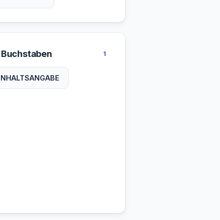
 Buchstaben
1
INHALTSANGABE