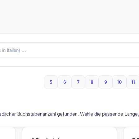
5
6
7
8
9
10
11
5 Buchstaben
6 Buchstaben
7 Buchstaben
8 Buchstaben
9 Buchstaben
10 Buchs
11
dlicher Buchstabenanzahl gefunden. Wähle die passende Länge, u