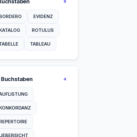
Buchstaben
6
BORDERO
EVIDENZ
KATALOG
ROTULUS
TABELLE
TABLEAU
 Buchstaben
4
AUFLISTUNG
KONKORDANZ
REPERTOIRE
UEBERSICHT