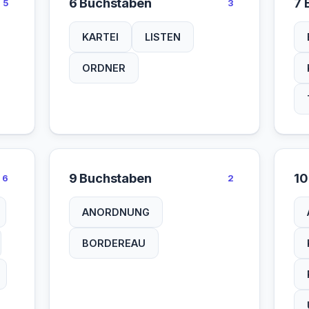
6 Buchstaben
7 
5
3
KARTEI
LISTEN
ORDNER
9 Buchstaben
10
6
2
ANORDNUNG
BORDEREAU