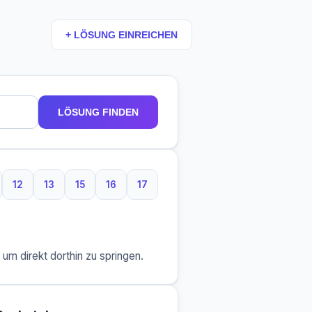
+ LÖSUNG EINREICHEN
LÖSUNG FINDEN
12
13
15
16
17
taben
 Buchstaben
12 Buchstaben
13 Buchstaben
15 Buchstaben
16 Buchstaben
17 Buchstaben
m direkt dorthin zu springen.