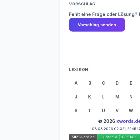
VORSCHLAG
Fehlt eine Frage oder Lösung? 
Vorschlag senden
LEXIKON
A
B
C
D
E
J
K
L
M
N
S
T
U
V
W
© 2026
xwords.d
08.08.2026 02:02 | 22454