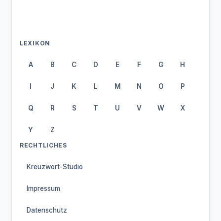
LEXIKON
A
B
C
D
E
F
G
H
I
J
K
L
M
N
O
P
Q
R
S
T
U
V
W
X
Y
Z
RECHTLICHES
Kreuzwort-Studio
Impressum
Datenschutz