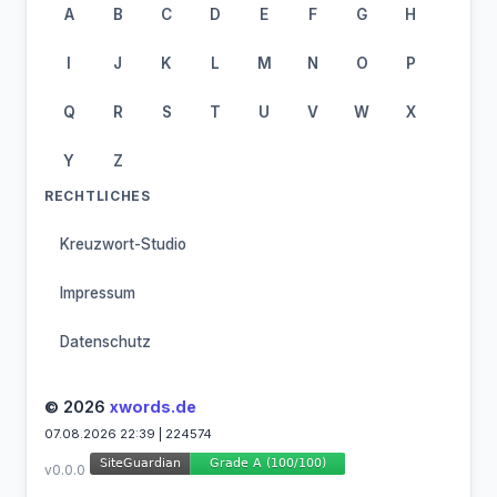
A
B
C
D
E
F
G
H
I
J
K
L
M
N
O
P
Q
R
S
T
U
V
W
X
Y
Z
RECHTLICHES
Kreuzwort-Studio
Impressum
Datenschutz
© 2026
xwords.de
07.08.2026 22:39 | 224574
v0.0.0