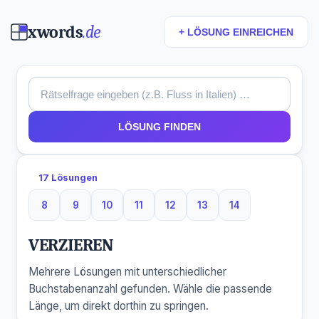
xwords
.de
+ LÖSUNG EINREICHEN
LÖSUNG FINDEN
17 Lösungen
8
9
10
11
12
13
14
8 Buchstaben
9 Buchstaben
10 Buchstaben
11 Buchstaben
12 Buchstaben
13 Buchstaben
14 Buchstaben
VERZIEREN
Mehrere Lösungen mit unterschiedlicher
Buchstabenanzahl gefunden. Wähle die passende
Länge, um direkt dorthin zu springen.