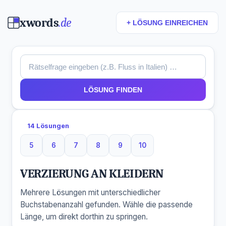
xwords
.de
+ LÖSUNG EINREICHEN
LÖSUNG FINDEN
14 Lösungen
5
6
7
8
9
10
5 Buchstaben
6 Buchstaben
7 Buchstaben
8 Buchstaben
9 Buchstaben
10 Buchstaben
VERZIERUNG AN KLEIDERN
Mehrere Lösungen mit unterschiedlicher
Buchstabenanzahl gefunden. Wähle die passende
Länge, um direkt dorthin zu springen.