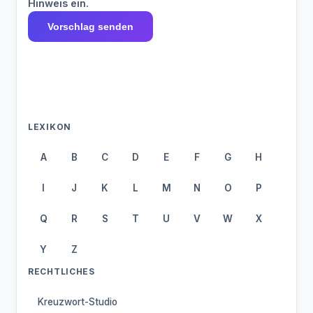
Hinweis ein.
Vorschlag senden
LEXIKON
A
B
C
D
E
F
G
H
I
J
K
L
M
N
O
P
Q
R
S
T
U
V
W
X
Y
Z
RECHTLICHES
Kreuzwort-Studio