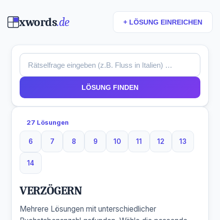
xwords
.de
+ LÖSUNG EINREICHEN
LÖSUNG FINDEN
27 Lösungen
6
7
8
9
10
11
12
13
6 Buchstaben
7 Buchstaben
8 Buchstaben
9 Buchstaben
10 Buchstaben
11 Buchstaben
12 Buchstaben
13 Buchst
14
14 Buchstaben
VERZÖGERN
Mehrere Lösungen mit unterschiedlicher