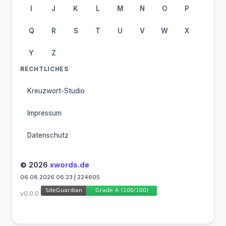
I
J
K
L
M
N
O
P
Q
R
S
T
U
V
W
X
Y
Z
RECHTLICHES
Kreuzwort-Studio
Impressum
Datenschutz
© 2026
xwords.de
06.08.2026 06:23 | 224605
v0.0.0