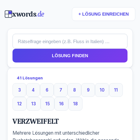
xwords
.de
+ LÖSUNG EINREICHEN
LÖSUNG FINDEN
41 Lösungen
3
4
6
7
8
9
10
11
3 Buchstaben
4 Buchstaben
6 Buchstaben
7 Buchstaben
8 Buchstaben
9 Buchstaben
10 Buchstaben
11 Buchsta
12
13
15
16
18
12 Buchstaben
13 Buchstaben
15 Buchstaben
16 Buchstaben
18 Buchstaben
VERZWEIFELT
Mehrere Lösungen mit unterschiedlicher