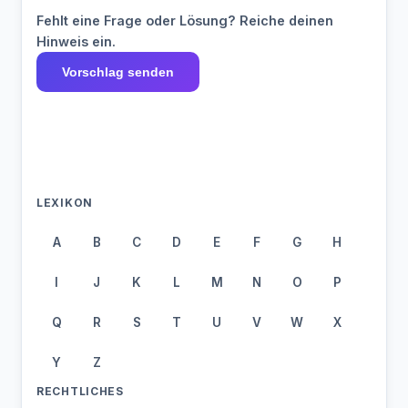
Fehlt eine Frage oder Lösung? Reiche deinen
Hinweis ein.
Vorschlag senden
LEXIKON
A
B
C
D
E
F
G
H
I
J
K
L
M
N
O
P
Q
R
S
T
U
V
W
X
Y
Z
RECHTLICHES