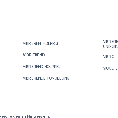
VIBRIER
VIBRIEREN, HOLPRIG
UND ZI
VIBRIEREND
VIBRIO
VIBRIEREND HOLPRIG
VICCO 
VIBRIERENDE TONGEBUNG
Reiche deinen Hinweis ein.