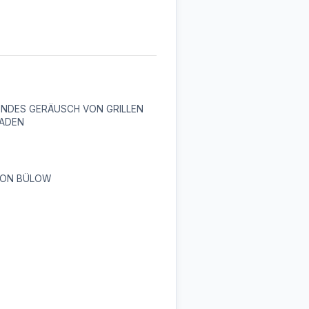
ENDES GERÄUSCH VON GRILLEN
KADEN
VON BÜLOW