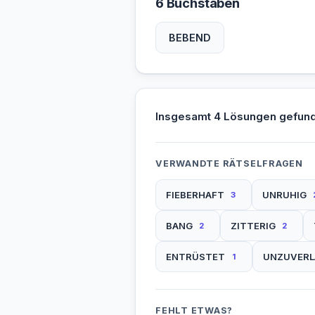
6 Buchstaben
BEBEND
Insgesamt 4 Lösungen gefun
VERWANDTE RÄTSELFRAGEN
FIEBERHAFT
UNRUHIG
3
BANG
ZITTERIG
2
2
ENTRÜSTET
UNZUVERL
1
FEHLT ETWAS?