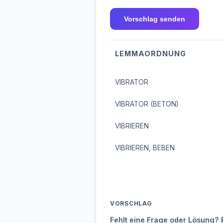
Vorschlag senden
LEMMAORDNUNG
VIBRATOR
VIBRATOR (BETON)
VIBRIEREN
VIBRIEREN, BEBEN
VORSCHLAG
Fehlt eine Frage oder Lösung? 