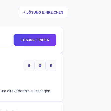
+ LÖSUNG EINREICHEN
LÖSUNG FINDEN
6
8
9
6 Buchstaben
8 Buchstaben
9 Buchstaben
m direkt dorthin zu springen.