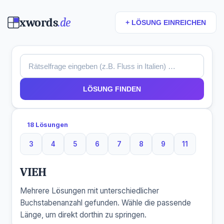
xwords
.de
+ LÖSUNG EINREICHEN
LÖSUNG FINDEN
18 Lösungen
3
4
5
6
7
8
9
11
3 Buchstaben
4 Buchstaben
5 Buchstaben
6 Buchstaben
7 Buchstaben
8 Buchstaben
9 Buchstaben
11 Buchsta
VIEH
Mehrere Lösungen mit unterschiedlicher
Buchstabenanzahl gefunden. Wähle die passende
Länge, um direkt dorthin zu springen.