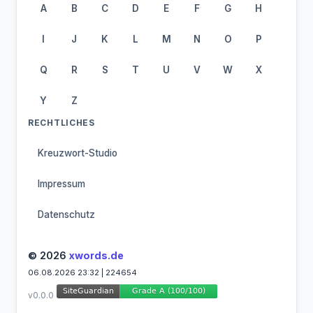
A
B
C
D
E
F
G
H
I
J
K
L
M
N
O
P
Q
R
S
T
U
V
W
X
Y
Z
RECHTLICHES
Kreuzwort-Studio
Impressum
Datenschutz
© 2026
xwords.de
06.08.2026 23:32 | 224654
v0.0.0