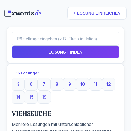
xwords
.de
+ LÖSUNG EINREICHEN
LÖSUNG FINDEN
15 Lösungen
3
6
7
8
9
10
11
12
3 Buchstaben
6 Buchstaben
7 Buchstaben
8 Buchstaben
9 Buchstaben
10 Buchstaben
11 Buchstaben
12 Buchst
14
15
19
14 Buchstaben
15 Buchstaben
19 Buchstaben
VIEHSEUCHE
Mehrere Lösungen mit unterschiedlicher