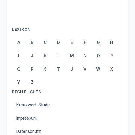
LEXIKON
A
B
C
D
E
F
G
H
I
J
K
L
M
N
O
P
Q
R
S
T
U
V
W
X
Y
Z
RECHTLICHES
Kreuzwort-Studio
Impressum
Datenschutz