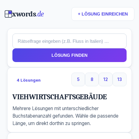
xwords
.de
+ LÖSUNG EINREICHEN
LÖSUNG FINDEN
5
8
12
13
4 Lösungen
5 Buchstaben
8 Buchstaben
12 Buchstaben
13 Buchs
VIEHWIRTSCHAFTSGEBÄUDE
Mehrere Lösungen mit unterschiedlicher
Buchstabenanzahl gefunden. Wähle die passende
Länge, um direkt dorthin zu springen.