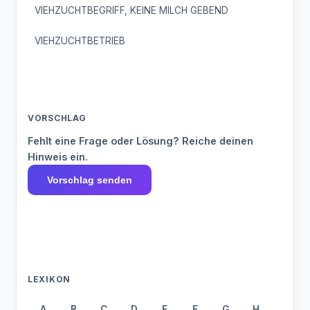
VIEHZUCHTBEGRIFF, KEINE MILCH GEBEND
VIEHZUCHTBETRIEB
VORSCHLAG
Fehlt eine Frage oder Lösung? Reiche deinen
Hinweis ein.
Vorschlag senden
LEXIKON
A
B
C
D
E
F
G
H