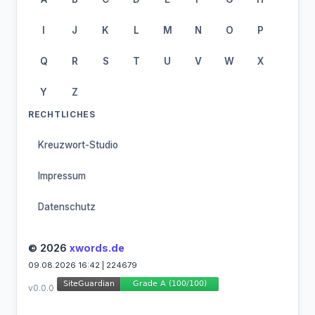
I
J
K
L
M
N
O
P
Q
R
S
T
U
V
W
X
Y
Z
RECHTLICHES
Kreuzwort-Studio
Impressum
Datenschutz
© 2026
xwords.de
09.08.2026 16:42 | 224679
v0.0.0