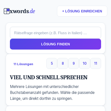
xwords
.de
+ LÖSUNG EINREICHEN
LÖSUNG FINDEN
5
8
9
10
11
11 Lösungen
5 Buchstaben
8 Buchstaben
9 Buchstaben
10 Buchstaben
11 Buchs
VIEL UND SCHNELL SPRECHEN
Mehrere Lösungen mit unterschiedlicher
Buchstabenanzahl gefunden. Wähle die passende
Länge, um direkt dorthin zu springen.