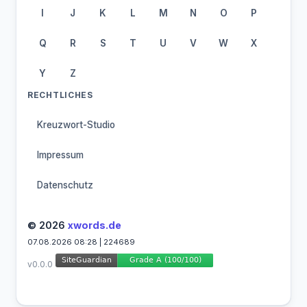
I
J
K
L
M
N
O
P
Q
R
S
T
U
V
W
X
Y
Z
RECHTLICHES
Kreuzwort-Studio
Impressum
Datenschutz
© 2026
xwords.de
07.08.2026 08:28 | 224689
v0.0.0