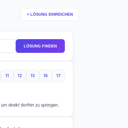
+ LÖSUNG EINREICHEN
LÖSUNG FINDEN
11
12
13
16
17
aben
 Buchstaben
11 Buchstaben
12 Buchstaben
13 Buchstaben
16 Buchstaben
17 Buchstaben
m direkt dorthin zu springen.