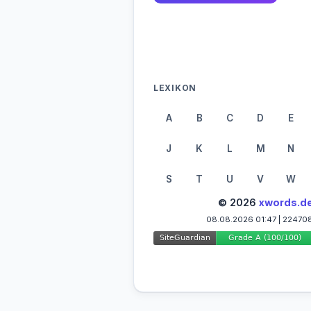
LEXIKON
A
B
C
D
E
J
K
L
M
N
S
T
U
V
W
© 2026
xwords.d
08.08.2026 01:47 | 22470