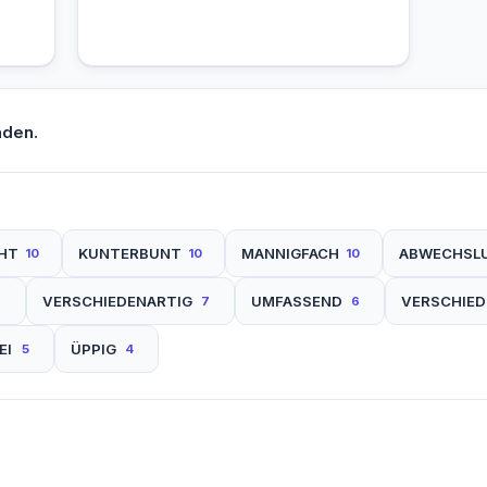
nden.
HT
KUNTERBUNT
MANNIGFACH
ABWECHSL
10
10
10
VERSCHIEDENARTIG
UMFASSEND
VERSCHIED
7
7
6
EI
ÜPPIG
5
4