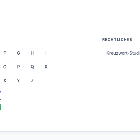
RECHTLICHES
F
G
H
I
Kreuzwort-Studi
O
P
Q
R
X
Y
Z
e
8