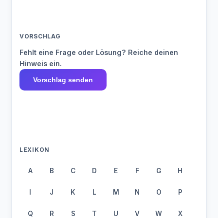
VORSCHLAG
Fehlt eine Frage oder Lösung? Reiche deinen
Hinweis ein.
Vorschlag senden
LEXIKON
A
B
C
D
E
F
G
H
I
J
K
L
M
N
O
P
Q
R
S
T
U
V
W
X